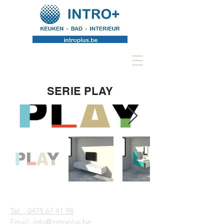
SERIE PLAY
Tel. : 0475 67 41 98
Email:
info@introplus.be